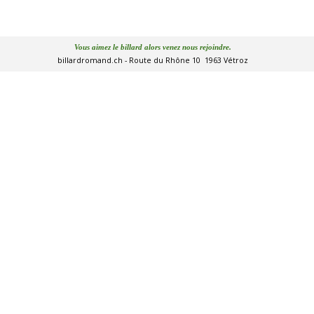
Vous aimez le billard alors venez nous rejoindre.
billardromand.ch - Route du Rhône 10  1963 Vétroz
Retourner au contenu