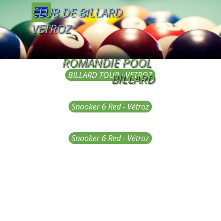
Aller au contenu
Sauter le menu
CLUB DE BILLARD 
VETROZ
ROMANDIE POOL 
BILLARD TOUR - VETROZ
BILLARD
Snooker 6 Red - Vétroz
Snooker 6 Red - Vétroz