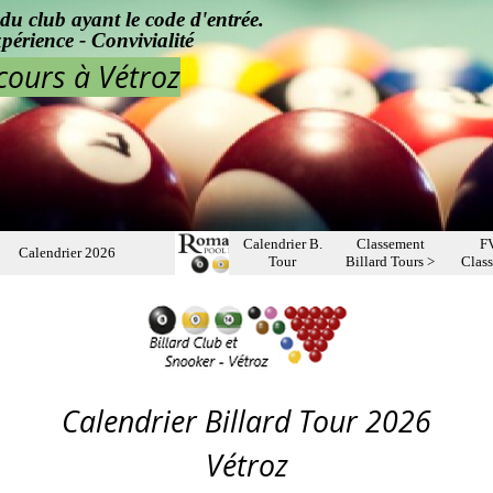
du club ayant le code d'entrée.
érience - Convivialité
cours à Vétroz
Sauter le menu
Calendrier B.
Classement
F
Calendrier 2026
▼
▼
▼
Tour
Billard Tours >
Clas
Calendrier Billard Tour 2026
Vétroz