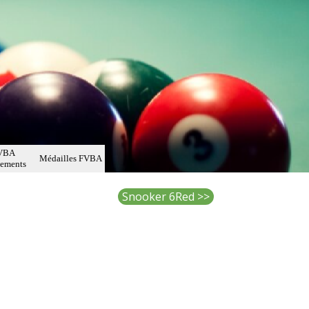
VBA
▼
Médailles FVBA
▼
▼
sements
Snooker 6Red >>