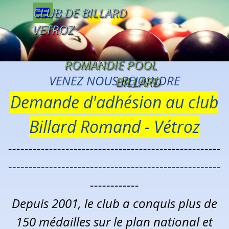
Aller au contenu
Sauter le menu
CLUB DE BILLARD 
VETROZ
ROMANDIE POOL 
VENEZ NOUS REJOINDRE
BILLARD
Demande d'adhésion au club
Billard Romand - Vétroz
----------------------------------------------------
----------------------------------------------------
------------
Depuis 2001, le club a conquis plus
de
150 médailles
sur le plan national
et